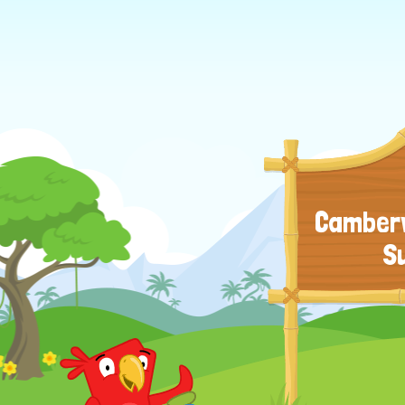
Camberw
S