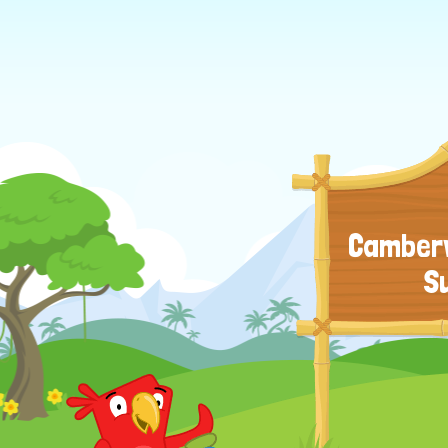
Camberw
S