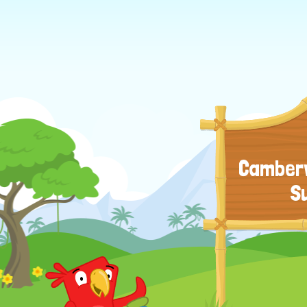
Camberw
S