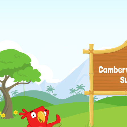
Camberw
S