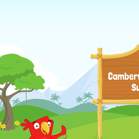
Camberw
S