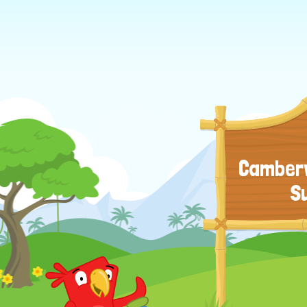
Camberw
S