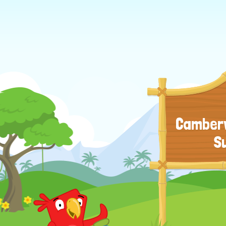
Camberw
S