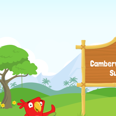
Camberw
S