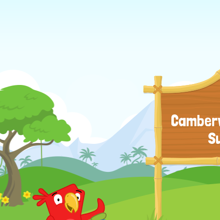
Camberw
S