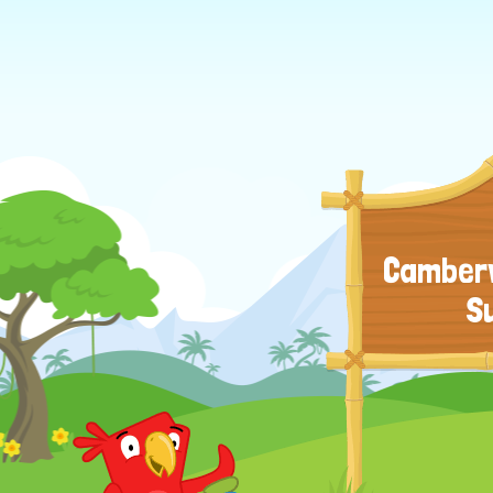
Camberw
S