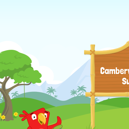
Camberw
S