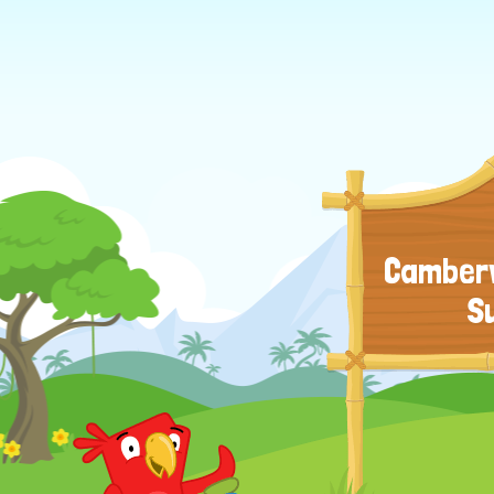
Camberw
S