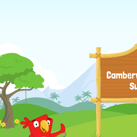
Camberw
S