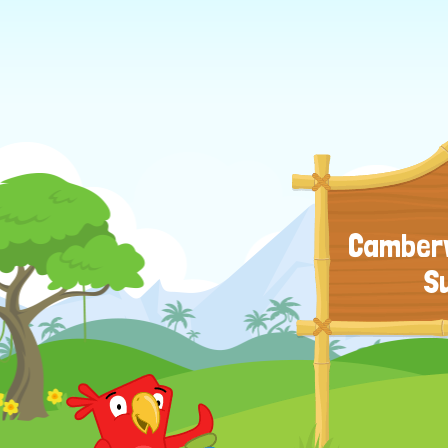
Camberw
S