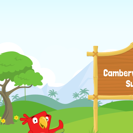
Camberw
S