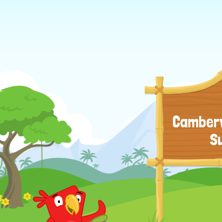
Camberw
S