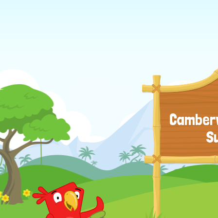
Camberw
S